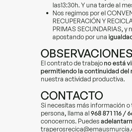
las13:30h. Y una tarde al mes
Nos regimos por el CONVE
RECUPERACIÓN Y RECICLA
PRIMAS SECUNDARIAS, y nues
apostando por una
igualdad
OBSERVACIONE
El contrato de trabajo
no está v
permitiendo la continuidad del
nuestra actividad productiva.
CONTACTO
Si necesitas más información o 
persona, llama al
968 871 116 / 
conocernos. Puedes
adelantar
traperosrecica@emausmurcia.c