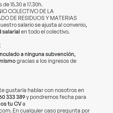
 de 15.30 a 17.30h.
NIO COLECTIVO DE LA
DO DE RESIDUOS Y MATERIAS
tro salario se ajusta al convenio,
 salarial
en todo el colectivo.
S
inculado a ninguna subvención
,
 mismo
gracias a los ingresos de
te gustaría hablar con nosotros en
660 333 389
y pondremos fecha para
nos tu CV
a
om. En cualquier caso pregunta por