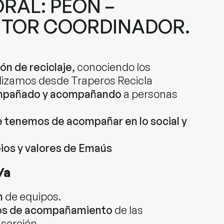
ORAL: PEÓN –
ITOR COORDINADOR.
ón de reciclaje
, conociendo los
alizamos desde Traperos Recicla
pañado y acompañando
a personas
e tenemos de acompañar en lo social y
pios y valores de Emaús
/a
n
de equipos.
os de acompañamiento
de las
serción.