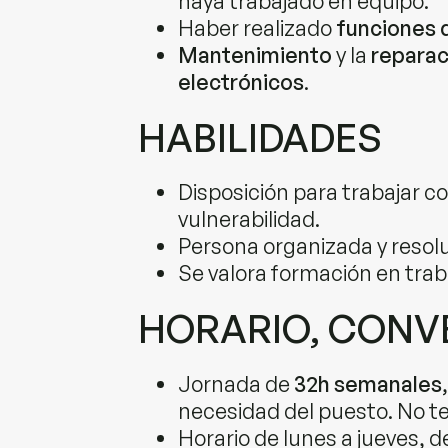
haya trabajado en equipo.
Haber realizado
funciones 
Mantenimiento
y la
reparac
electrónicos
.
HABILIDADES
Disposición para trabajar c
vulnerabilidad.
Persona organizada y resolu
Se valora formación en trab
HORARIO, CONVE
Jornada de
32h semanales
necesidad del puesto. No 
Horario de lunes a jueves, d