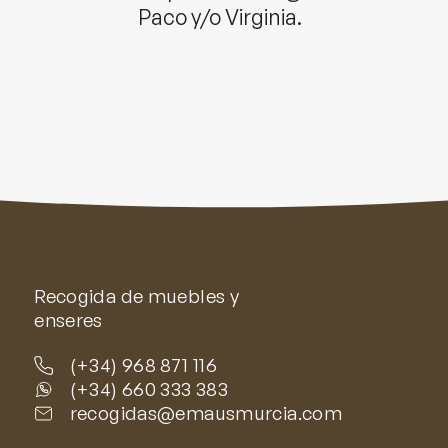
Paco y/o Virginia.
Recogida de muebles y
enseres
(+34) 968 871 116
(+34) 660 333 383
recogidas@emausmurcia.com