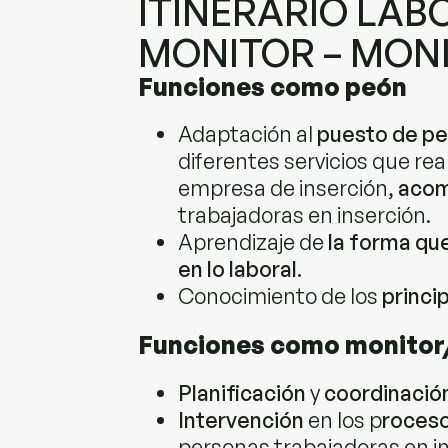
ITINERARIO LAB
MONITOR – MON
Funciones como peón
Adaptación al
puesto de pe
diferentes servicios que re
empresa de inserción,
acom
trabajadoras en inserción.
Aprendizaje de
la forma qu
en lo laboral.
Conocimiento de los
princi
Funciones como monitor
Planificación
y
coordinació
Intervención
en los p
roces
personas trabajadoras en in