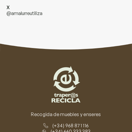
X
@amalurreutiliza
Recogida de muebles y enseres
(+34) 968 871 116
(+34) 660 333 383